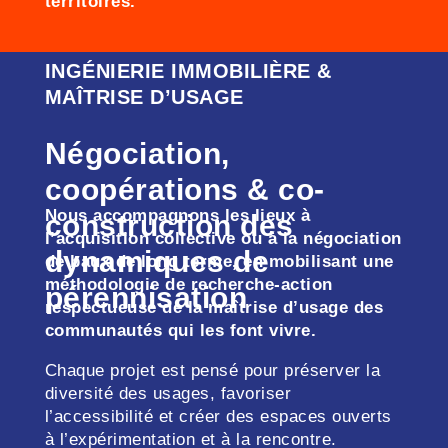
territoires.
INGÉNIERIE IMMOBILIÈRE &
MAÎTRISE D’USAGE
Négociation,
coopérations & co-
Nous accompagnons les lieux à
construction des
l’acquisition collective ou à la négociation
dynamiques de
de baux de long terme, en mobilisant une
méthodologie de recherche-action
pérennisation
respectueuse de la maîtrise d’usage des
communautés qui les font vivre.
Chaque projet est pensé pour préserver la
diversité des usages, favoriser
l’accessibilité et créer des espaces ouverts
à l’expérimentation et à la rencontre.