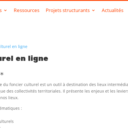
s
Ressources
Projets structurants
Actualités
lturel en ligne
rel en ligne
🌟
de du foncier culturel est un outil à destination des lieux intermédia
 des collectivités territoriales. Il présente les enjeux et les leviers
nos lieux.
hématiques :
ulturels
s